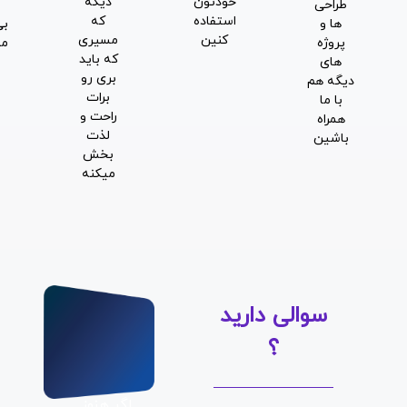
خودتون
دیگه
طراحی
بشی ؟
استفاده
که
ها و
بی صبرانه
کنین
مسیری
پروژه
منتظرتیم
که باید
های
بری رو
دیگه هم
برات
با ما
راحت و
همراه
لذت
باشین
بخش
میکنه
سوالی دارید
؟
اگر هنوز