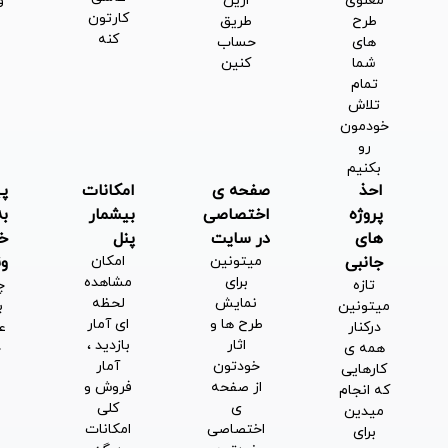
معنوی
ازین
ونسونی
کارتون
طرح
طریق
تجاری
کنه
های
حساب
سازی
شما
کنین
کنین
تمام
تلاش
خودمون
رو
بکنیم
احذ
صفحه ی
امکانات
پیوستن
پروژه
اختصاصی
بیشمار
به
های
در سایت
پنل
خانواده
جانبی
میتونین
امکان
ونسونی
برای
مشاهده
تازه
چی ازین
نمایش
لحظه
میتونین
بهتر که
طرح ها و
ای آمار
درکنار
عضوی از
اثار
بازدید ،
همه ی
خانواده
خودتون
آمار
کارهایی
بزرگ
از صفحه
فروش و
که انجام
بهترین
ی
کلی
میدین
طراحان
اختصاصی
امکانات
برای
ایران