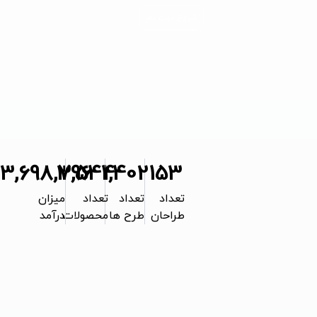
شروع ثبت نام
3,932,445
3,544
1,402
153
تعداد
تعداد
تعداد
میزان
طراحان
طرح ها
محصولات
درآمد