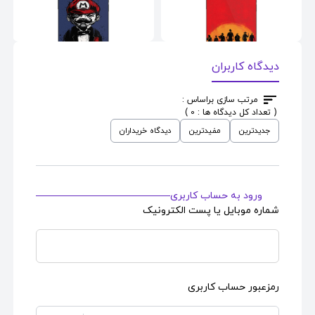
دیدگاه کاربران
اسکین موبایل
طرح
اسکین موبایل
طرح
مرتب سازی براساس :
Super Mario Father
Red Dead Redemption
( تعداد کل دیدگاه ها : 0 )
جدیدترین
مفیدترین
دیدگاه خریداران
قیمت : 690,000
قیمت : 690,000
تومان
تومان
ورود به حساب کاربری
شماره موبایل یا پست الکترونیک
رمزعبور حساب کاربری