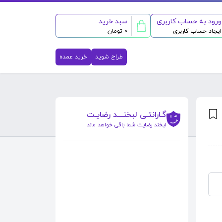
ورود به حساب کاربری
سبد خرید
ایجاد حساب کاربری
0 تومان
طراح شوید
خرید عمده
گـارانتـی لبخنــــد رضایـت
لبخند رضایت شما باقی خواهد ماند