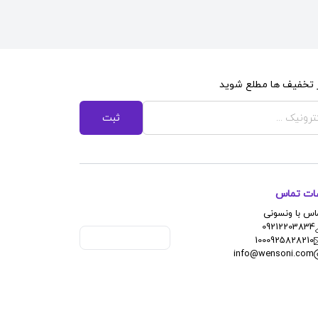
از تخفیف ها مطلع شوید
ثبت
عات تماس
اس با ونسونی
09212203834
1000925828210
info@wensoni.com