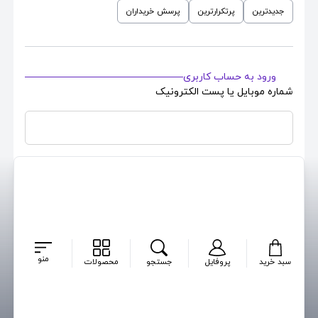
جدیدترین
پرتکرارترین
پرسش خریداران
ورود به حساب کاربری
شماره موبایل یا پست الکترونیک
رمزعبور حساب کاربری
بازیابی رمز
مرا بخاطر بسپار
ایجاد حساب کاربری جدید
منو
سبد خرید
پروفایل
جستجو
محصولات
ورود
پرسشی برای این محصول ثبت نشده است ...