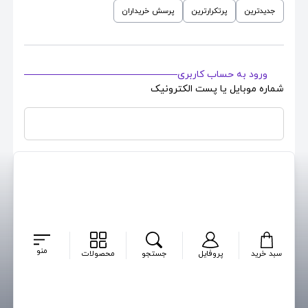
جدیدترین
پرتکرارترین
پرسش خریداران
ورود به حساب کاربری
شماره موبایل یا پست الکترونیک
رمزعبور حساب کاربری
بازیابی رمز
مرا بخاطر بسپار
ایجاد حساب کاربری جدید
منو
سبد خرید
پروفایل
جستجو
محصولات
ورود
پرسشی برای این محصول ثبت نشده است ...