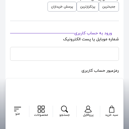
جدیدترین
پرتکرارترین
پرسش خریداران
ورود به حساب کاربری
شماره موبایل یا پست الکترونیک
رمزعبور حساب کاربری
بازیابی رمز
مرا بخاطر بسپار
ایجاد حساب کاربری جدید
ورود
منو
سبد خرید
پروفایل
جستجو
محصولات
پرسشی برای این محصول ثبت نشده است ...