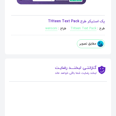
پک استیکر طرح THteen Text Pack
طرح :
THteen Text Pack
طراح :
wensoni
مطابق تصویر
گـارانتـی لبخنــــد رضایـت
لبخند رضایت شما باقی خواهد ماند