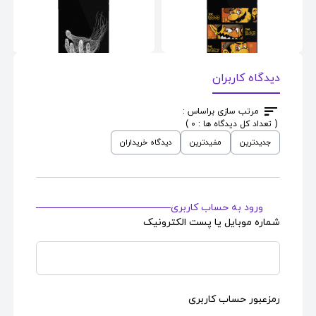
دیدگاه کاربران
اسکین موبایل
طرح
اسکین موبایل
طرح
Digital Hand
Super Arcade Western
مرتب سازی براساس :
( تعداد کل دیدگاه ها : 0 )
قیمت : 690,000
قیمت : 690,000
تومان
تومان
جدیدترین
مفیدترین
دیدگاه خریداران
ورود به حساب کاربری
شماره موبایل یا پست الکترونیک
رمزعبور حساب کاربری