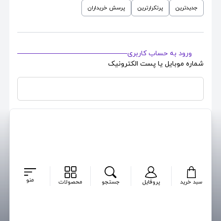
جدیدترین
پرتکرارترین
پرسش خریداران
ورود به حساب کاربری
شماره موبایل یا پست الکترونیک
رمزعبور حساب کاربری
بازیابی رمز
مرا بخاطر بسپار
ایجاد حساب کاربری جدید
منو
سبد خرید
پروفایل
جستجو
محصولات
ورود
پرسشی برای این محصول ثبت نشده است ...