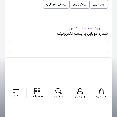
جدیدترین
پرتکرارترین
پرسش خریداران
ورود به حساب کاربری
شماره موبایل یا پست الکترونیک
رمزعبور حساب کاربری
بازیابی رمز
مرا بخاطر بسپار
ایجاد حساب کاربری جدید
منو
سبد خرید
پروفایل
جستجو
محصولات
ورود
پرسشی برای این محصول ثبت نشده است ...