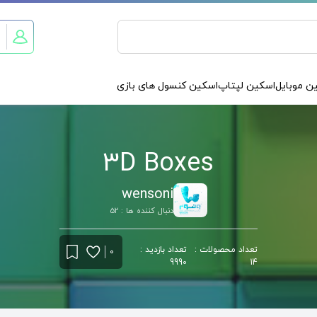
ن موبایل
اسکین لپتاپ
اسکین کنسول های بازی
3D Boxes
wensoni
دنبال کننده ها : 52
تعداد محصولات :
تعداد بازدید :
0
9990
14