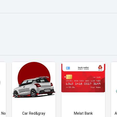
k No
Car Red&gray
Melat Bank
A