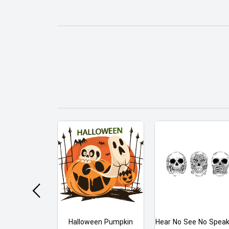
 Love Sing
Halloween Pumpkin
Hear No See No Spea