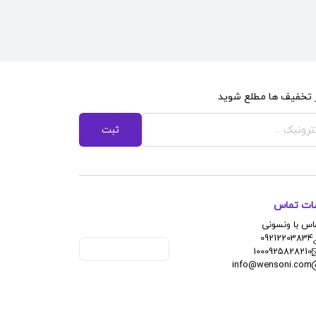
از تخفیف ها مطلع شوید
ثبت
عات تماس
اس با ونسونی
09212203834
1000925828210
info@wensoni.com