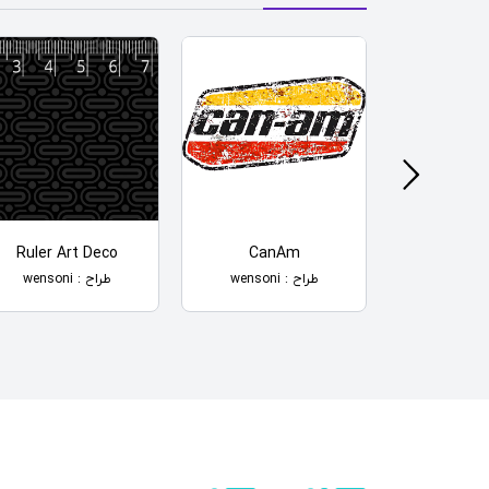
Ruler Art Deco
CanAm
Fiber C
طراح : wensoni
طراح : wensoni