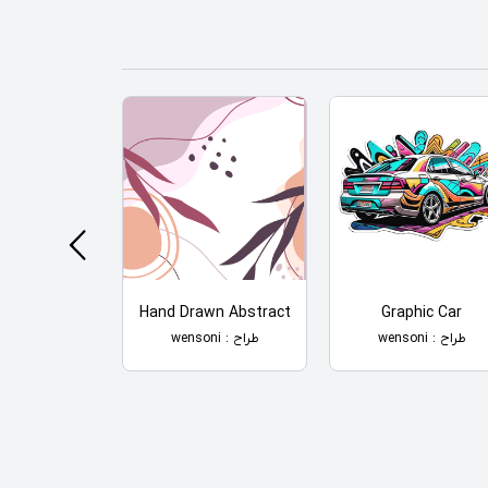
n Painting
Hand Drawn Abstract
Graphic Car
طراح : wensoni
طراح : wensoni
طراح : wensoni