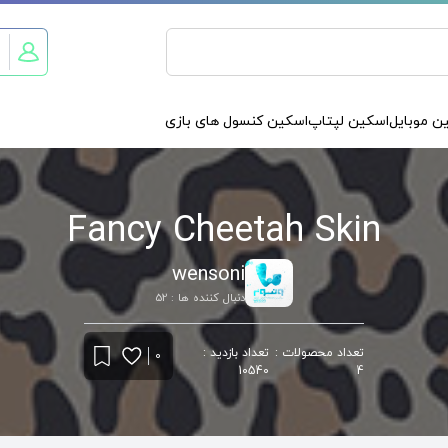
ن موبایل
اسکین لپتاپ
اسکین کنسول های بازی
Fancy Cheetah Skin
wensoni
دنبال کننده ها : 52
تعداد محصولات :
تعداد بازدید :
0
10540
4