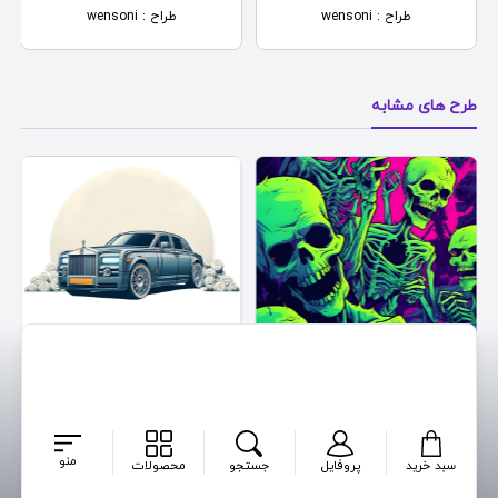
طراح : wensoni
طراح : wensoni
طرح های مشابه
Rolls Royce Vector
Skeleton Army
طراح : MAP
طراح : wensoni
منو
سبد خرید
پروفایل
جستجو
محصولات