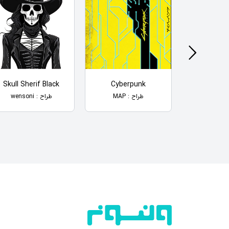
Skull Sherif Black
Cyberpunk
Pattern C
طراح : MAP
طراح : wensoni