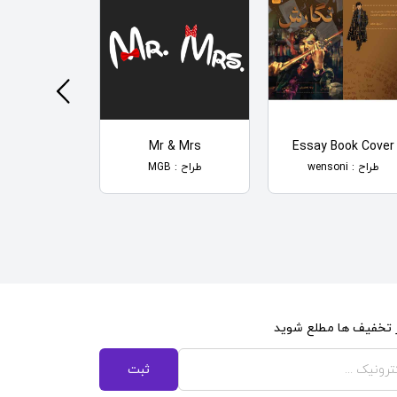
omby
Mr & Mrs
Essay Book Cover
طراح : wensoni
طراح : MGB
طراح : wensoni
از تخفیف ها مطلع شوید
ثبت