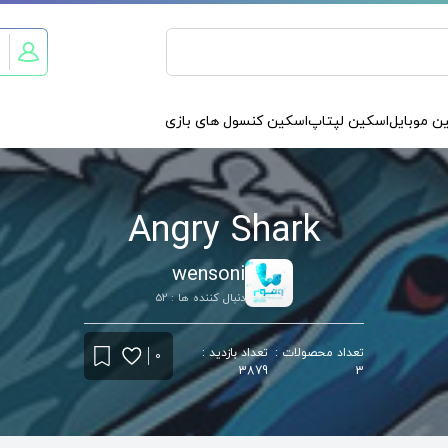
ن موبایل
اسکین لپتاپ
اسکین کنسول های بازی
Angry Shark
wensoni
دنبال کننده ها : 52
تعداد محصولات :
تعداد بازدید :
0
3879
3