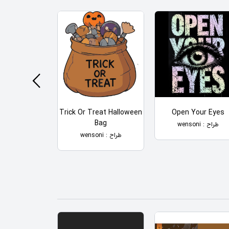
an Map
Trick Or Treat Halloween
Open Your Eyes
Bag
طراح : wensoni
طراح : wensoni
طراح : wensoni