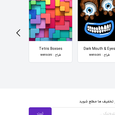
t Get Lost
Tetris Boxses
Dark Mouth & Eye
طراح : wensoni
طراح : wensoni
طراح : wensoni
از تخفیف ها مطلع شوید
ثبت