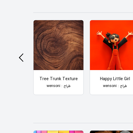
 Pattern
Tree Trunk Texture
Happy Little Girl
طراح : wensoni
طراح : wensoni
طراح : wensoni