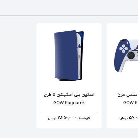
 سنس
طرح
اسکین پلی استیشن 5
طرح
GOW Ragnarok
GOW R
قیمت : 2,250,000
تومان
تومان