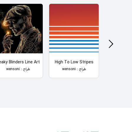
aky Blinders Line Art
High To Low Stripes
Geometric
طراح : wensoni
طراح : wensoni