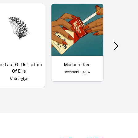
he Last Of Us Tattoo
Marlboro Red
Marilyn 
Of Ellie
طراح : wensoni
طراح : Cna