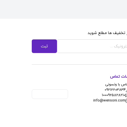
از تخفیف ها مطلع شوید
ثبت
عات تماس
اس با ونسونی
09212203834
1000925828210
info@wensoni.com