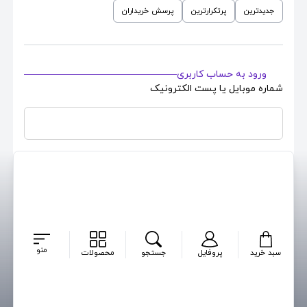
جدیدترین
پرتکرارترین
پرسش خریداران
ورود به حساب کاربری
شماره موبایل یا پست الکترونیک
رمزعبور حساب کاربری
بازیابی رمز
مرا بخاطر بسپار
ایجاد حساب کاربری جدید
منو
سبد خرید
پروفایل
جستجو
محصولات
ورود
پرسشی برای این محصول ثبت نشده است ...