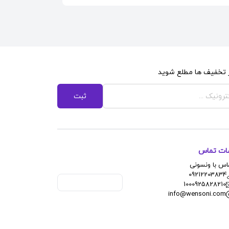
از تخفیف ها مطلع شوید
ثبت
عات تماس
اس با ونسونی
09212203834
1000925828210
info@wensoni.com