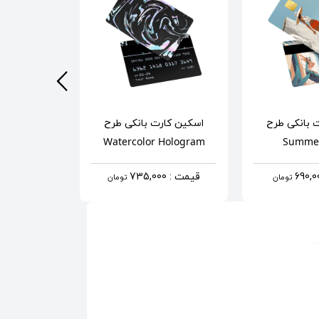
 بانکی
طرح
اسکین کارت بانکی
طرح
اسکین کار
xpress
Watercolor Hologram
Summe
قیمت : 735,000
قیمت : 690,000
تومان
تومان