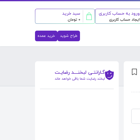
ورود به حساب کاربری
سبد خرید
ایجاد حساب کاربری
0 تومان
طراح شوید
خرید عمده
گـارانتـی لبخنــــد رضایـت
لبخند رضایت شما باقی خواهد ماند