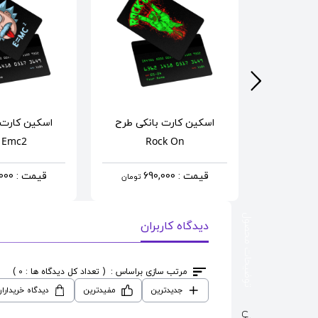
انکی
طرح
اسکین کارت بانکی
طرح
اسکین کارت 
The Gent
k Emc2
Rock On
A 
قیمت : 690,000
قیمت : 690,000
تومان
تومان
توضیحات محصول
دیدگاه کاربران
مرتب سازی براساس :
( تعداد کل دیدگاه ها : 0 )
جدیدترین
مفیدترین
دیدگاه خریدارا