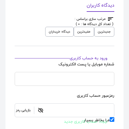
دیدگاه کاربران
اسکین کارت بانکی
طرح
اسکین کارت بانکی
طرح
مرتب سازی براساس :
A Fox In The Wild
Holographic Mushrooms
( تعداد کل دیدگاه ها : 0 )
جدیدترین
مفیدترین
دیدگاه خریداران
قیمت : 735,000
قیمت : 690,000
تومان
تومان
ورود به حساب کاربری
شماره موبایل یا پست الکترونیک
رمزعبور حساب کاربری
بازیابی رمز
مرا بخاطر بسپار
ایجاد حساب کاربری جدید