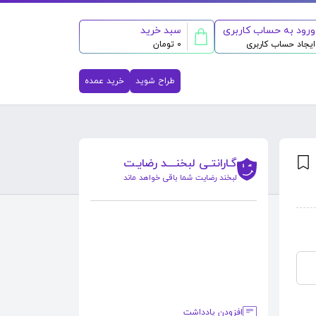
ورود به حساب کاربری
سبد خرید
ایجاد حساب کاربری
0 تومان
طراح شوید
خرید عمده
گـارانتـی لبخنــــد رضایـت
لبخند رضایت شما باقی خواهد ماند
افزودن یادداشت