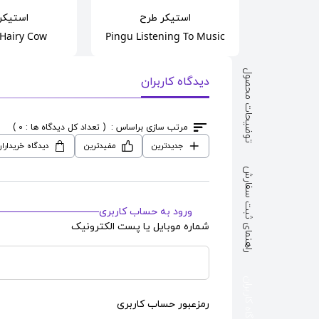
رح
استیکر
طرح
استیکر
Spongeb
 Hairy Cow
Pingu Listening To Music
توضیحات محصول
دیدگاه کاربران
مرتب سازی براساس :
( تعداد کل دیدگاه ها : 0 )
جدیدترین
مفیدترین
دیدگاه خریدارا
راهنمای ثبت سفارش
ورود به حساب کاربری
شماره موبایل یا پست الکترونیک
دیدگاه کاربران
رمزعبور حساب کاربری