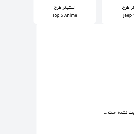
ر
طرح
استیکر
طرح
استی
ng Poker
Top 5 Anime
Jeep 
ت نشده است ...