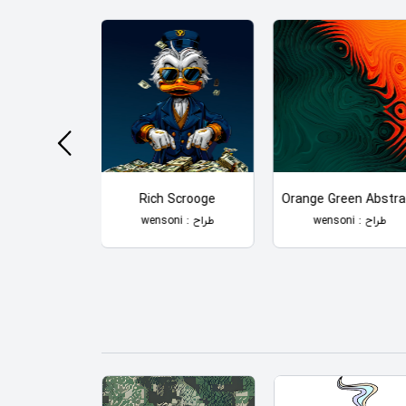
e Urahara
Rich Scrooge
Orange Green Abstra
طراح : wensoni
طراح : wensoni
طراح : wensoni