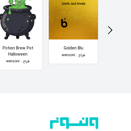
Potion Brew Pot
Golden Blu
Guerilla 
Halloween
راح
طراح : wensoni
طراح : wensoni