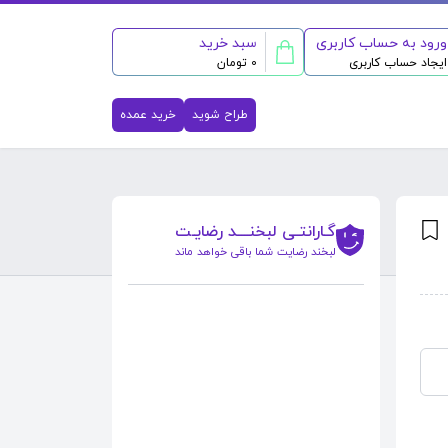
ورود به حساب کاربری
سبد خرید
ایجاد حساب کاربری
0 تومان
طراح شوید
خرید عمده
گـارانتـی لبخنــــد رضایـت
لبخند رضایت شما باقی خواهد ماند