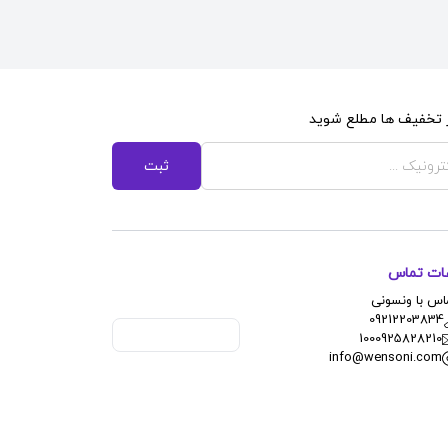
از تخفیف ها مطلع شوید
ثبت
عات تماس
اس با ونسونی
09212203834
1000925828210
info@wensoni.com