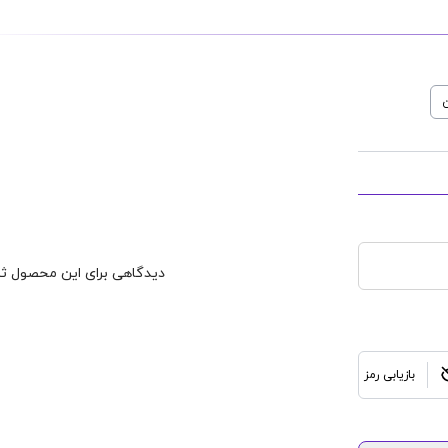
درسی
طرح
جلد کتاب درسی
طرح
جلد کتاب
ok Cover
English Work Book Cover
Farsi B
قیمت : 115,000
قیمت : 115,000
تومان
تومان
ن
دیدگاهی برای این محصول ثب
بازیابی رمز