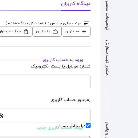
توضیحات محصول
دیدگاه کاربران
سی
طرح
جلد کتاب درسی
طرح
جلد کتاب 
ook Cover
Experimental Science
Social Stu
مرتب سازی براساس :
( تعداد کل دیدگاه ها : 0 )
Book Cover
قیمت : 115,000
تومان
جدیدترین
مفیدترین
دیدگاه خریدارا
قیمت : 115,000
تومان
راهنمای ثبت سفارش
ورود به حساب کاربری
شماره موبایل یا پست الکترونیک
دیدگاه کاربران
رمزعبور حساب کاربری
پرسش و پاسخ
مرا بخاطر بسپار
ایجاد حساب کاربری جدید