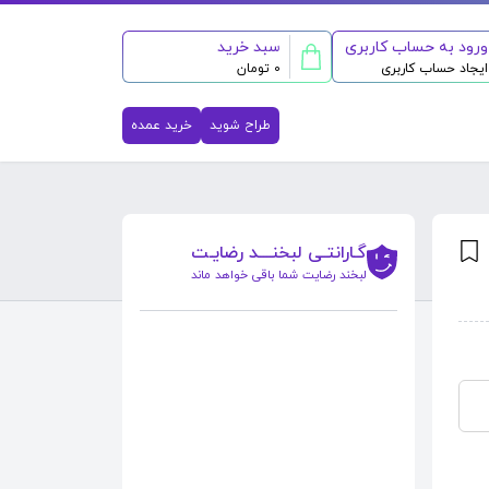
ورود به حساب کاربری
سبد خرید
ایجاد حساب کاربری
0 تومان
طراح شوید
خرید عمده
گـارانتـی لبخنــــد رضایـت
لبخند رضایت شما باقی خواهد ماند