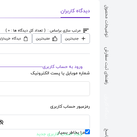
توضیحات محصول
دیدگاه کاربران
سی
طرح
جلد کتاب درسی
طرح
جلد کتاب 
ook Cover
Social Studies Book Cover
English W
مرتب سازی براساس :
( تعداد کل دیدگاه ها : 0 )
قیمت : 115,000
قیمت : 115,000
تومان
تومان
جدیدترین
مفیدترین
دیدگاه خریدارا
راهنمای ثبت سفارش
ورود به حساب کاربری
شماره موبایل یا پست الکترونیک
دیدگاه کاربران
رمزعبور حساب کاربری
مرا بخاطر بسپار
ایجاد حساب کاربری جدید