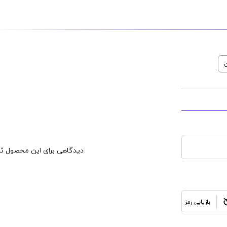
درسی
طرح
جلد کتاب درسی
طرح
جلد کتاب
 Book Cover
Farsi Book Cover
Math B
قیمت : 115,000
قیمت : 115,000
تومان
تومان
ن
دیدگاهی برای این محصول ثب
بازیابی رمز