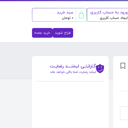
ورود به حساب کاربری
سبد خرید
ایجاد حساب کاربری
0 تومان
طراح شوید
خرید عمده
گـارانتـی لبخنــــد رضایـت
لبخند رضایت شما باقی خواهد ماند