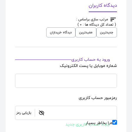
دیدگاه کاربران
اسکین کارت بانکی
طرح
اسکین کارت بانکی
طرح
مرتب سازی براساس :
The Beat Goes On
HSBC Credit Card
( تعداد کل دیدگاه ها : 0 )
جدیدترین
مفیدترین
دیدگاه خریداران
قیمت : 735,000
قیمت : 690,000
تومان
تومان
ورود به حساب کاربری
شماره موبایل یا پست الکترونیک
رمزعبور حساب کاربری
بازیابی رمز
مرا بخاطر بسپار
ایجاد حساب کاربری جدید