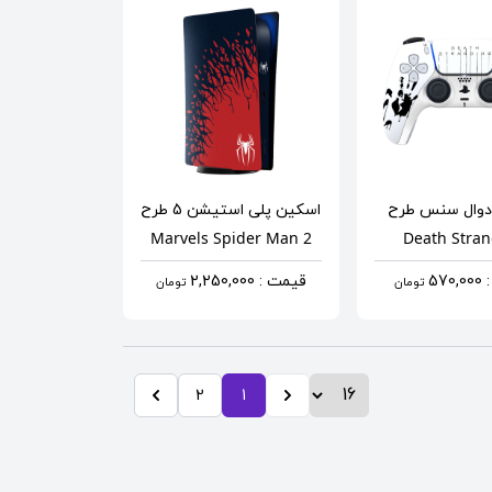
دوال سنس
طرح
اسکین پلی استیشن 5
طرح
Marvels Spider Man 2
Death Stra
57
قیمت : 2,250,000
تومان
تومان
2
1