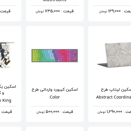
 : 129,000
قیمت : 735,000
قیمت : ,000
تومان
تومان
اسکین یکپ
سکین لپتاپ
طرح
اسکین کیبورد وارداتی
طرح
و ک
Color
Abstract Coordin
n King
 1,290,000
قیمت : 500,000
قیمت : 950,000
تومان
تومان