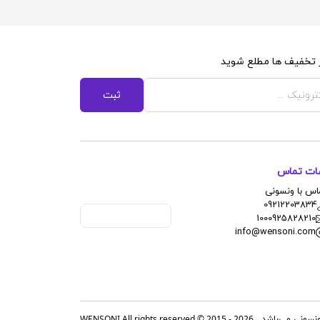
از تخفیف ها مطلع شوید
ثبت
عات تماس
اس با ونسونی
09212203834
1000925828210
info@wensoni.com
WENSONI All rights reserved © 2015 - 2026
نسونی می‌باشد.