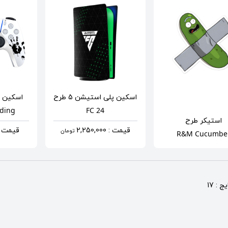
اسکین پلی استیشن 5
طرح
اسکین 
nding
FC 24
استیکر
طرح
قیمت : 2,250,000
قیمت : 0,000
تومان
R&M Cucumbe
 : 17