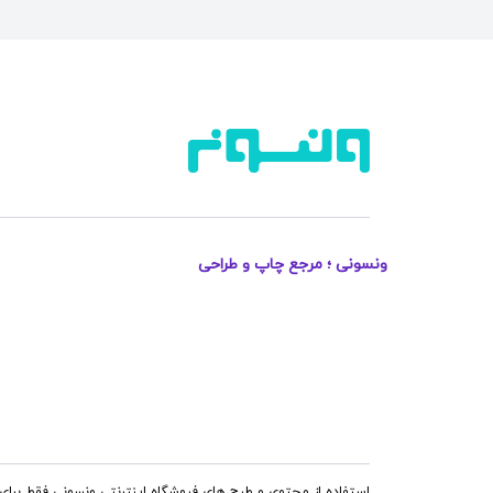
ایموجی
طبیعت و منظره
گل و گیاه
ورزشی
ایرانی و باستانی
ونسونی ؛ مرجع چاپ و طراحی
وسایل نقلیه
طرح سنگ
موسیقی
نوستالژی
استفاده از محتوی و طرح های فروشگاه اینترنتی ونسونی فقط برای 