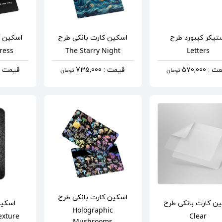
تیکر کیبورد
طرح
اسکین کارت بانکی
طرح
اسکین ک
ress
The Starry Night
Letters
: 570,000
قیمت : 735,000
قیمت : 5,000
تومان
تومان
اسکین کارت بانکی
طرح
ن کارت بانکی
طرح
اسکین
Holographic
exture
Clear
Mushrooms