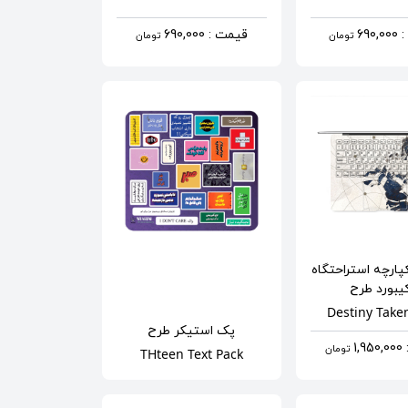
690
قیمت : 690,000
تومان
تومان
ارچه استراحتگاه
یبورد
طرح
Destiny Take
پک استیکر
طرح
1,
تومان
THteen Text Pack