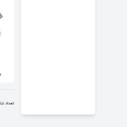
حیوانات
جلد کتاب درسی
فیلم و سریال
استیکر و برچسب ماشین
بدون طرح و ساده
استیکر و برچسب آشپزخانه
نجوم و فضا
استیکر و برچسب اعلانات
سه بعدی
متن و نوشته
r
تکنولوژی
طرح های ملی
تعداد نتایج
طرح راه راه