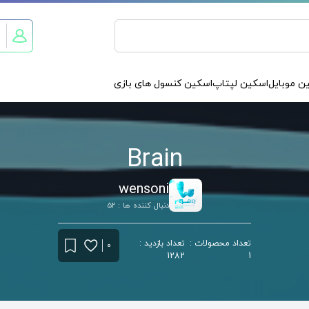
ن موبایل
اسکین لپتاپ
اسکین کنسول های بازی
Brain
wensoni
دنبال کننده ها : 52
تعداد محصولات :
تعداد بازدید :
0
1282
1