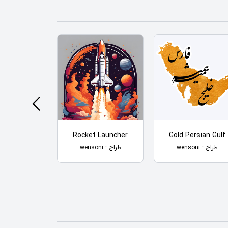
 More Bike I
Rocket Launcher
Gold Persian Gulf
omise
طراح : wensoni
طراح : wensoni
طراح : wensoni