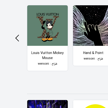
ionaire
Louis Vuitton Mickey
Hand & Point
Mouse
طراح : wensoni
طراح : wensoni
طراح : wensoni