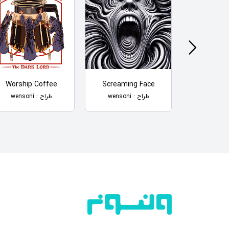
Worship Coffee
Screaming Face
Dark Cam
طراح : wensoni
طراح : wensoni