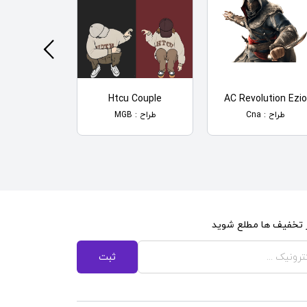
With Stress
Htcu Couple
AC Revolution Ezio
طراح : Cna
طراح : MGB
طراح : wensoni
از تخفیف ها مطلع شوید
ثبت