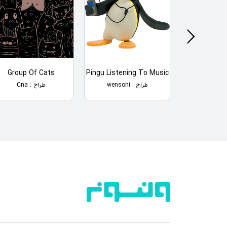
Group Of Cats
Pingu Listening To Music
Kids Science
طراح : wensoni
طراح : Cna