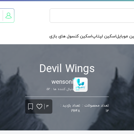
ن موبایل
اسکین لپتاپ
اسکین کنسول های بازی
Devil Wings
wensoni
دنبال کننده ها : 52
تعداد محصولات :
تعداد بازدید :
3
19648
12