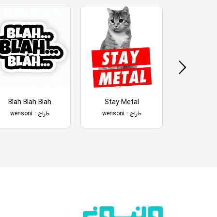
Blah Blah Blah
Stay Metal
Dark Fl
MAP
طراح : wensoni
طراح : wensoni