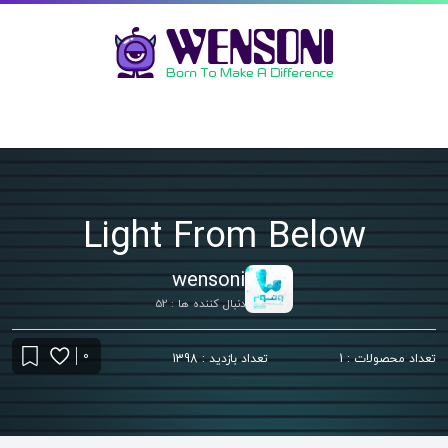
Light From Below
wensoni
دنبال کننده ها : 52
0
تعداد محصولات : 1
تعداد بازدید : 1398