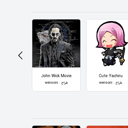
 Flower
John Wick Movie
Cute Yachiru
طراح : wensoni
طراح : wensoni
طراح : wensoni