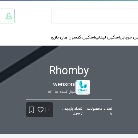
ن موبایل
اسکین لپتاپ
اسکین کنسول های بازی
Rhomby
wensoni
دنبال کننده ها : 52
تعداد محصولات :
تعداد بازدید :
0
5257
5