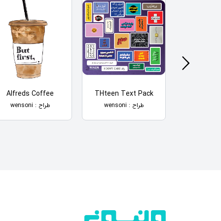
Alfreds Coffee
THteen Text Pack
Hello Da
طراح : wensoni
طراح : wensoni