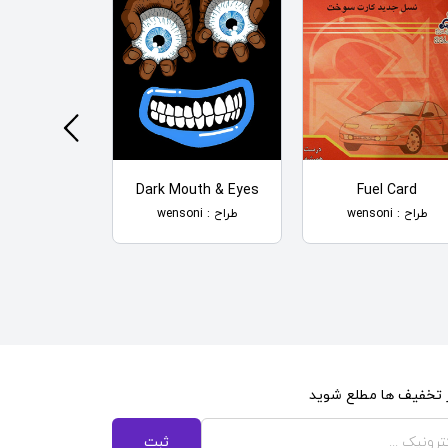
ther Be Skiing
Dark Mouth & Eyes
Fuel Card
طراح : wensoni
طراح : wensoni
طراح : wensoni
از تخفیف ها مطلع شوید
ثبت