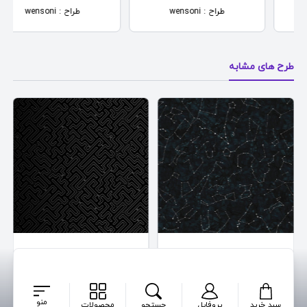
طراح : wensoni
طراح : wensoni
طرح های مشابه
PacMan Maze
Minimal Constellations
طراح : wensoni
طراح : wensoni
منو
سبد خرید
پروفایل
جستجو
محصولات