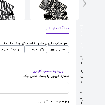
توضیحات محصول
دیدگاه کاربران
انکی
طرح
اسکین کارت بانکی
طرح
اسکین کارت 
مرتب سازی براساس :
( تعداد کل دیدگاه ها : 0 )
ebra Skin
Playing Cards Abstract
Carp
جدیدترین
مفیدترین
دیدگاه خریدارا
قیمت : 690,000
قیمت : 690,000
تومان
تومان
راهنمای ثبت سفارش
ورود به حساب کاربری
شماره موبایل یا پست الکترونیک
دیدگاه کاربران
رمزعبور حساب کاربری