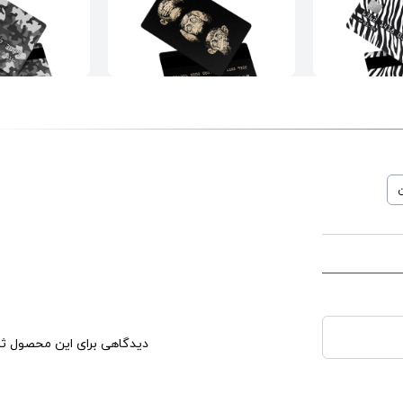
بانکی
طرح
اسکین کارت بانکی
طرح
اسکین کارت
Flage
Three Wise Monkeys
Fancy Z
ن
قیمت : 690,000
قیمت : 690,000
تومان
تومان
دیدگاهی برای این محصول ثب