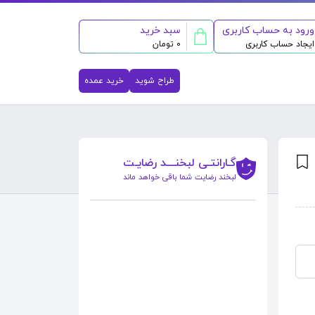
ورود به حساب کاربری
سبد خرید
ایجاد حساب کاربری
0 تومان
طراح شوید
خرید عمده
گـارانتـی لبخنــــد رضایـت
لبخند رضایت شما باقی خواهد ماند