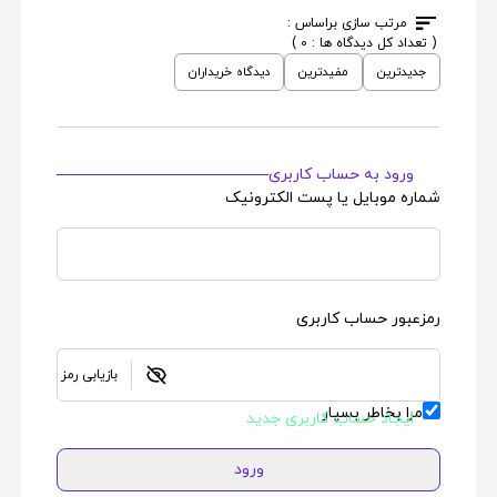
اسکین کارت بانکی
طرح
اسکین کارت بانکی
طرح
مرتب سازی براساس :
Offroad Chiriqui
Yellow Porsche
( تعداد کل دیدگاه ها : 0 )
جدیدترین
مفیدترین
دیدگاه خریداران
قیمت : 690,000
قیمت : 690,000
تومان
تومان
ورود به حساب کاربری
شماره موبایل یا پست الکترونیک
رمزعبور حساب کاربری
بازیابی رمز
مرا بخاطر بسپار
ایجاد حساب کاربری جدید
ورود