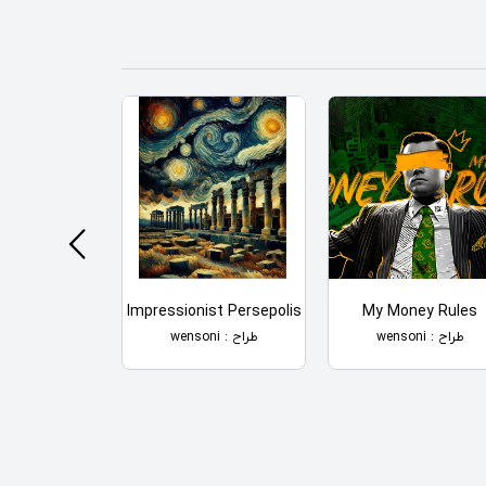
 & Pet My Dog
Impressionist Persepolis
My Money Rules
طراح : wensoni
طراح : wensoni
طراح : wensoni