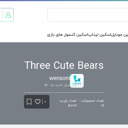
ن موبایل
اسکین لپتاپ
اسکین کنسول های بازی
Three Cute Bears
wensoni
دنبال کننده ها : 52
تعداد محصولات :
تعداد بازدید :
0
14229
19