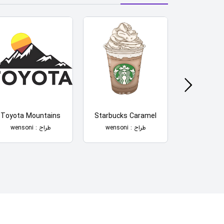
Toyota Mountains
Starbucks Caramel
Lady P
طراح : wensoni
طراح : wensoni