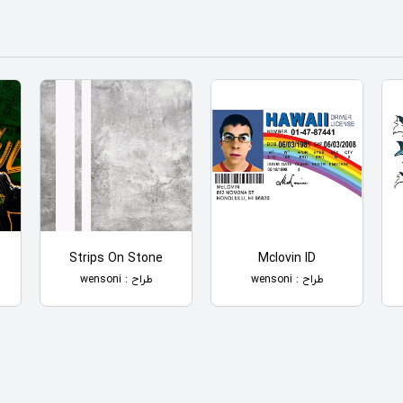
Strips On Stone
Mclovin ID
طراح : wensoni
طراح : wensoni